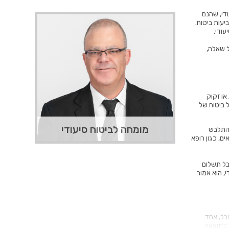
ודי, שהנם
יעות ביטוח.
עו"ד עופר סולר
ודי.
ל שאלה,
עורך דין עופר סולר הנו מומחה בתחום
הביטוח הסיעודי, שמייצג תובעים ובני
משפחותיהם בתביעות משפטיות מול
קופות החולים הציבוריות וכן מול חברות
הביטוח הפרטיות בישראל, במטרה לגרום
למבטחת לשלם את הכיסוי המגיע
או זקוק
למבוטח.
ביטוח של
קראו עוד
צור קשר
מומחה לביטוח סיעודי
להתלבש
ם, כגון רופא
בל תשלום
, הוא אמור
בל, אחד
לגיל פרישה, שהינו 67 לגברים ובדרך כלל 62 לנשים. כתוצאה