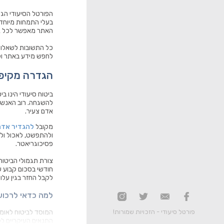
הפורטל הסיעודי הגדו
בעלי התמחות מיוחדת 
האתר מאפשר לכל אדם
כל התשובות לשאלות 
לחפש מידע באתר ול
הגדרה מקיפה 
ביטוח סיעודי הינו 
להשגחה. רוב האנשים
אדם צעיר.
מקובל
להגדיר אדם
ולהתפשט, לאכול ולש
פסיכוגריאטר.
צורת תגמולי הביטוח
חודשי בסכום קבוע ש
לקבל החזר בגין עלות
למה כדאי לרכוש
פורטל סיעודי - הזכויות שמורות!
המוסד לביטוח לאומי