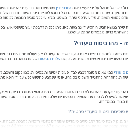
ל בישראל מנוהל על ידי יועצי ביטוח,
עורכי דין
ומומחים נוספים בענייני הביטוח הסיע
וניסיון רב שנים בתחום הסיעודי ובפרט בכל הנוגע לענייני ביטוח סיעודי ודחיות של תב
 למצוא תשובות, מידע עדכני ופתרון משפטי מקצועי לכל סוגיה הנוגעת לביטוח סיע
שלך בנושא הביטוח הסיעודי נמצאות כאן. ניתן לפנות לקבלת ייעוץ משפטי אישי בכ
השתתף בדיונים בפורום המקצועי שלנו.
- מהו ביטוח סיעודי?
ביטוח שנועד לתמוך כספית באדם סיעודי אשר מתקשה לבצע פעולות יומיומיות בסיסיות 
 הסיעודיים הינם אנשים מבוגרים ועל כן גם
עלות הביטוח
שלהם גבוהה בהרבה משל 
 סיעודי
כמי שאינו מסוגל לבצע לבדו פעולות יומיומיות בסיסיות, כגון לקום ולשכב, 
תות, להתרחץ, להתנייד ולשלוט בסוגריו, או מי שנקבע כתשוש נפש על ידי רופא מתאי
 הסיעודי נקבעת בהתאם למגורי המבוטח הסיעודי. במידה והוא מתגורר בביתו, הוא יק
אמור לסייע לו לכסות את ההוצאות הסיעודיות שלו. במידה והוא מתגורר במוסד סיעודי
 מגוריו במוסד זה.
 פוליסת ביטוח סיעודי פרטית?
 מעניק קצבת סיעוד למבוטחים סיעודיים שעומדים בתנאי הזכאות לקבלת קצבה זו. א
התנאים העיקריים לקבלת קצבת הסיעוד הינו הגעה 