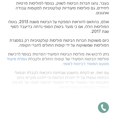
בעבר, נהגו חברות הביטוח לשווק, בנוסף לפוליסות פרטיות
ליחידים, גם פוליסות סיעודיות קולקטיביות למקומות עבודה
וארגונים.
אולם, בהתאם להוראות המפקח על הביטוח משנת 2013, בוטלו
הפוליסות הללו, אם כי מועד ביטולן הסופי נדחה בדיעבד לסוף
שנת 2017.
כיום משווקות חברות הביטוח פוליסות קולקטיביות רק במסגרת
הפוליסות שמשווקות על ידי קופות החולים לחברי הקופה.
ניתן לרכוש את פוליסת הביטוח הסיעודי הפרטית בנוסף לרכישת
פוליסת הביטוח הסיעודי של קופות החולים ולקבלת
גמלת סיעוד
מטעם המוסד לביטוח לאומי
.
עם זאת, יש לקחת בחשבון שבחינת הזכאות לקבלת תגמולי
הביטוח נעשית על ידי חברת הביטוח וכי ייתכנו מקרים בהם
המבוטח יוכר כסיעודי על ידי המוסד לביטוח לאומי, אך לא יוכר
כסיעודי בחברת הביטוח ולהיפך.
המאפיינים העיקריים של ביטוח סיעודי בחברת ביטוח
כאמור, תנאי הפוליסות הפרטיות משתנים מחברת ביטוח אחת
לאחרת ויש לבדוק ולהשוות ביניהן, עם זאת ישנם מספר אלמנטים