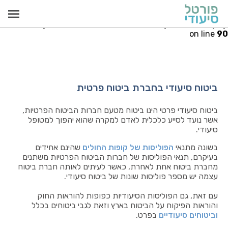
Warning
: Invalid argument supplied for foreach() in
iudi.co.il/public_html/src/models/PayCallModel.php
on line
90
ביטוח סיעודי בחברת ביטוח פרטית
ביטוח סיעודי פרטי הינו ביטוח מטעם חברות הביטוח הפרטיות,
אשר נועד לסייע כלכלית לאדם למקרה שהוא יהפוך למטופל
סיעודי.
בשונה מתנאי
הפוליסות של קופות החולים
שהינם אחידים
בעיקרם, תנאי הפוליסות של חברות הביטוח הפרטיות משתנים
מחברת ביטוח אחת לאחרת, כאשר לעיתים לאותה חברת ביטוח
עצמה יש מספר פוליסות שונות של ביטוח סיעודי.
עם זאת, גם הפוליסות הסיעודיות כפופות להוראות החוק
והוראות הפיקוח על הביטוח בארץ וזאת לגבי ביטוחים בכלל
וביטוחים סיעודיים
בפרט.