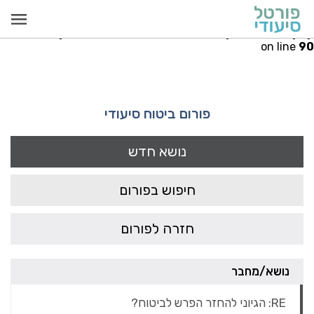
Warning
: Invalid argument supplied for foreach() in
iudi.co.il/public_html/src/models/PayCallModel.php
on line
90
פורום ביטוח סיעודי
נושא חדש
חיפוש בפורום
חזרה לפורום
נושא/מחבר
RE: הגיוני להחזר הפרש לביטוח?