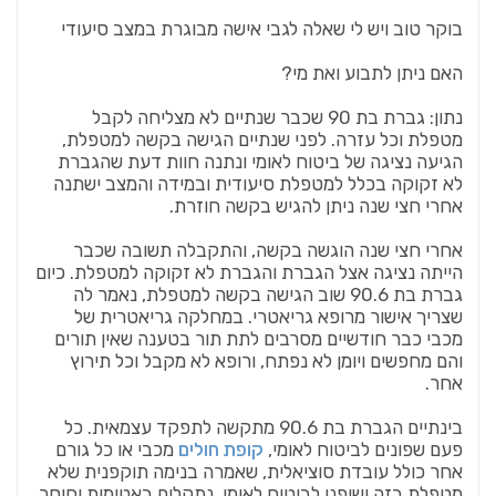
בוקר טוב ויש לי שאלה לגבי אישה מבוגרת במצב סיעודי
האם ניתן לתבוע ואת מי?
נתון: גברת בת 90 שכבר שנתיים לא מצליחה לקבל
מטפלת וכל עזרה. לפני שנתיים הגישה בקשה למטפלת,
הגיעה נציגה של ביטוח לאומי ונתנה חוות דעת שהגברת
לא זקוקה בכלל למטפלת סיעודית ובמידה והמצב ישתנה
אחרי חצי שנה ניתן להגיש בקשה חוזרת.
אחרי חצי שנה הוגשה בקשה, והתקבלה תשובה שכבר
הייתה נציגה אצל הגברת והגברת לא זקוקה למטפלת. כיום
גברת בת 90.6 שוב הגישה בקשה למטפלת, נאמר לה
שצריך אישור מרופא גריאטרי. במחלקה גריאטרית של
מכבי כבר חודשיים מסרבים לתת תור בטענה שאין תורים
והם מחפשים ויומן לא נפתח, ורופא לא מקבל וכל תירוץ
אחר.
בינתיים הגברת בת 90.6 מתקשה לתפקד עצמאית. כל
פעם שפונים לביטוח לאומי,
קופת חולים
מכבי או כל גורם
אחר כולל עובדת סוציאלית, שאמרה בנימה תוקפנית שלא
מטפלת בזה ושיפנו לביטוח לאומי, נתקלים באטימות וחוסר