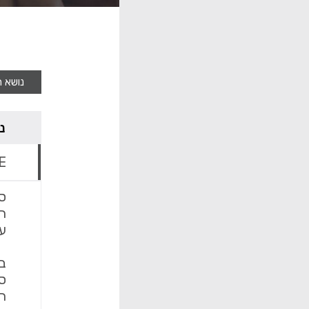
פורום ביטוח סיעודי
נושא 
נ
RE: רוצה 
סי
ה
עד
ב
סמ
הכ