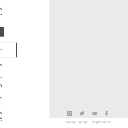
הכ
ר
אב
ה
א
ה
אם
ל
פורטל סיעודי - הזכויות שמורות!