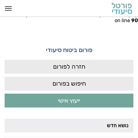
Warning
: Invalid argument supplied for foreach() in
iudi.co.il/public_html/src/models/PayCallModel.php
on line
90
פורום ביטוח סיעודי
חזרה לפורום
חיפוש בפורום
ייעוץ אישי
נושא חדש