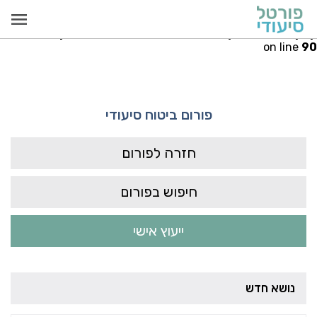
Warning
: Invalid argument supplied for foreach() in
iudi.co.il/public_html/src/models/PayCallModel.php
on line
90
פורום ביטוח סיעודי
חזרה לפורום
חיפוש בפורום
ייעוץ אישי
נושא חדש